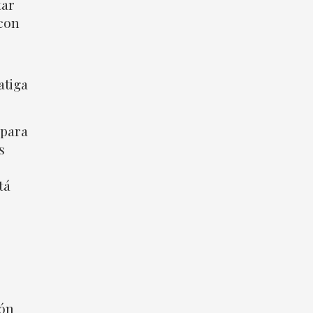
tar
 con
atiga
 para
s
tá
ión