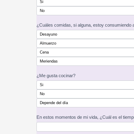
you
Si
are
No
human,
leave
¿Cuáles comidas, si alguna, estoy consumiendo a
this
Desayuno
field
Almuerzo
blank.
Cena
Meriendas
¿Me gusta cocinar?
Si
No
Depende del día
En estos momentos de mi vida, ¿Cuál es el tiemp