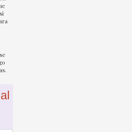
ue
si
ara
 se
go
as.
al